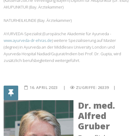
(Kassenärztliche Vereinigung Bayern) Diplom für Akupunktur (Dr. Elias)
AKUPUNKTUR (Bay. Ärztekammer)
NATURHEILKUNDE (Bay. Ärztekammer)
AYURVEDA-Spezialist (Europäische Akademie für Ayurveda -
www.ayurveda-dr-ehras.de
) weitere Spezialisierung auf Master
(degree) in Ayurveda an der Middlesex University London und
Ayurveda Hospital Nadiad/Gujurat/Indien bei Prof. Dr. Gupta, wird
zusätzlich berufsbegleitend weitergeführt.
16. APRIL 2023
ZUGRIFFE: 26339
Dr. med.
Alfred
Gruber