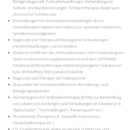
Röntgendiagnostik, Frakturbehandlungen. Behandlung von
Gelenk- und Bandverletzungen, Schmerztherapie akuter und
chronischer Schmerzen)
Behandlungen bei Wirbelsäulenerkrankungen durch
minimalinvasive Injektionstechniken (z.B. epidurale Injektionen,
Spinalnervenanalgesien)
Diagnostik und Therapie phlebologischer Erkrankungen
(Venenerkrankungen, Varizenleiden)
Moderne Verfahren der Arthrosetherapie unter Anwendung von
Hyaluronsäure (Viscosupplementation) und dem ORTHOKIN-
Verfahren (Arthrosetherapie mittels körpereigener Substanzen
bzw. Wirkstoffen), Arthrosesprechstunde
Diagnostik und Therapie der Osteoporose
Akupunktur mit Schwerpunktbereich des Haltungs- und
Bewegungsapparates
Hochenergetische Stoßwellentherapie (ESTW) zur Behandlung
von Lokalen Entzündungen und Verkalkungen im Gewebe (z. B.
"Kalkschulter", "Tennisellbogen", "Fersensporn" etc.)
Physikalische Therapie (z.B. manuelle Extensionen,
Ultraschalltherapie etc.)
C0
-Quellgastherapie gegen muskuläre Schmerzen und