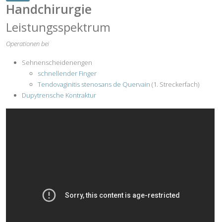
Handchirurgie
Leistungsspektrum
Operationen bei
Sehnenscheidenengen
schnellender Finger
Tendovaginitis stenosans de Quervain
(1. Streckerfach)
Dupytrensche Kontraktur