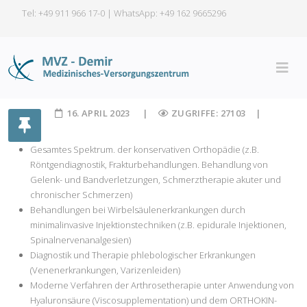
Tel: +49 911 966 17-0 | WhatsApp:
+49 162 9665296
16. APRIL 2023
ZUGRIFFE: 27103
Gesamtes Spektrum. der konservativen Orthopädie (z.B.
Röntgendiagnostik, Frakturbehandlungen. Behandlung von
Gelenk- und Bandverletzungen, Schmerztherapie akuter und
chronischer Schmerzen)
Behandlungen bei Wirbelsäulenerkrankungen durch
minimalinvasive Injektionstechniken (z.B. epidurale Injektionen,
Spinalnervenanalgesien)
Diagnostik und Therapie phlebologischer Erkrankungen
(Venenerkrankungen, Varizenleiden)
Moderne Verfahren der Arthrosetherapie unter Anwendung von
Hyaluronsäure (Viscosupplementation) und dem ORTHOKIN-