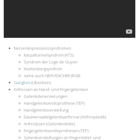
Nervenkopressionssyndromen
Karpaltunnelsyndrom (KTS)
Syndrom der Loge de Guyon
Wartenbergsyndrom
siehe auch NERVENCHIRURGIE
Ganglion
(Überbein)
Arthrosen an Hand- und Fingergelenken
Gelenkdenervierungen
Handgelenksendoprothese (TEP)
Handgelenksversteifung
Daumensattelgelenksarthrose (Arthroplastik)
Arthrolysen (Gelenktoilette)
Fingergelenksendoprothesen (TEP)
Gelenkversteifungen an Fingermittel- und