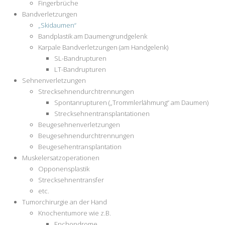
Fingerbrüche
Bandverletzungen
„Skidaumen“
Bandplastik am Daumengrundgelenk
Karpale Bandverletzungen (am Handgelenk)
SL-Bandrupturen
LT-Bandrupturen
Sehnenverletzungen
Strecksehnendurchtrennungen
Spontanrupturen („Trommlerlähmung“ am Daumen)
Strecksehnentransplantationen
Beugesehnenverletzungen
Beugesehnendurchtrennungen
Beugesehentransplantation
Muskelersatzoperationen
Opponensplastik
Strecksehnentransfer
etc.
Tumorchirurgie an der Hand
Knochentumore wie z.B.
Enchondrome